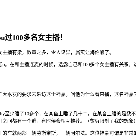
ou过100多名女主播！
女主播有染，数量之多，令人诧异，属实让海伦酸了。
糕o。在和主播连麦的时候，透露自己和100多个女主播有关系
大水友的要求去采访这个神豪。问他为什么看直播，这名神豪表示可
hy至少睡了10多个，在某鱼上睡了几十个，在某音上睡的是数不
们之间都有一个群，有时候会相互推荐。（贫穷限制了我的想象
开的车就两部一辆劳斯奈斯，一辆阿尔法。这位神豪可谓是非常