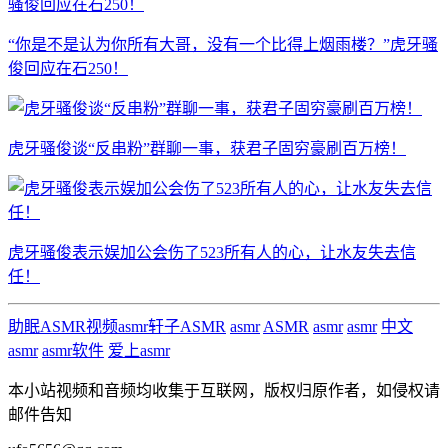
“你是不是认为你所有大哥，没有一个比得上烟雨楼？”虎牙骚
俊回应在石250！
虎牙骚俊谈“反串粉”群聊一事，获君子固穷豪刷百万榜！
虎牙骚俊表示娱加公会伤了523所有人的心，让水友失去信
任！
助眠
ASMR视频
asmr
轩子
ASMR
asmr
ASMR
asmr
asmr
中文
asmr
asmr软件
爱上asmr
本小站视频和音频均收集于互联网，版权归原作者，如侵权请
邮件告知