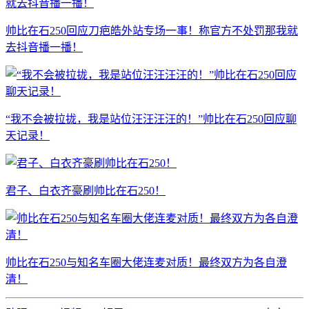
帅比在石250回应刀疤皓外站专场一事！称官方不处罚那我就
去抖音播一播！
“我不会被拉拢，我是站位汪汪汪汪的！”帅比在石250回应聊
天记录！
君子、白衣齐豪刷帅比在石250！
帅比在石250与知名车圈大佬连麦对质！最终双方为各自澄
清！